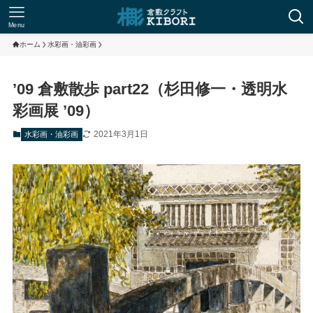
Menu
ホーム
水彩画・油彩画
’09 倉敷散歩 part22（杉田修一・透明水
彩画展 ’09）
2021年3月1日
水彩画・油彩画