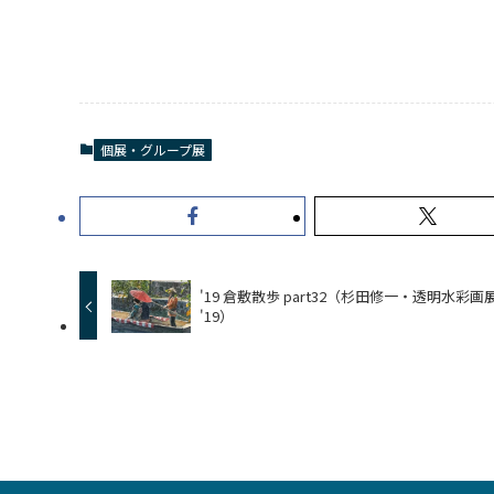
個展・グループ展
'19 倉敷散歩 part32（杉田修一・透明水彩画
'19）