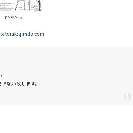
DM宛名面
/tetoraks.jimdo.com
い。
をお願い致します。