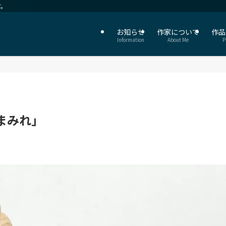
す。
お知らせ
作家について
作品
Information
About Me
P
まみれ」